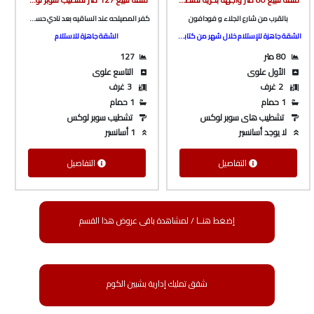
بالقرب من شارع الجلاء و فودافون
كفر المصيلحه عند الساقيه بعد نادي حسني مبارك و المدرسه الصينيه
الشقة جاهزة للإستلام خلال شهر من كتابة العقد
الشقة جاهزة للاستلام
80 متر
127
الأول علوى
التاسع علوى
2 غرف
3 غرف
1 حمام
1 حمام
تشطيب هاى سوبر لوكس
تشطيب سوبر لوكس
لا يوجد أسانسير
1 أسانسير
التفاصيل
التفاصيل
إضغط هنــا / لمشاهدة باقى عروض هذا القسم
شقق تمليك إدارية بشبين الكوم