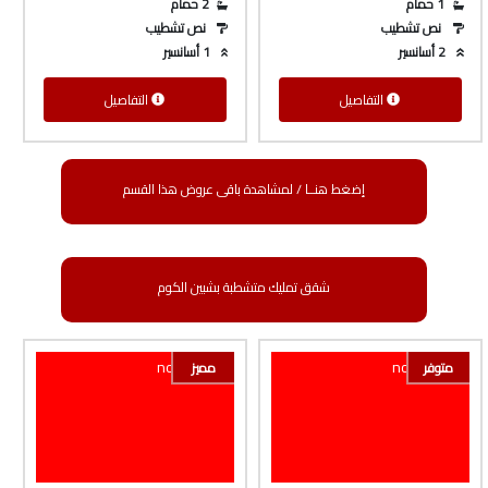
1 حمام
2 حمام
نص تشطيب
نص تشطيب
2 أسانسير
1 أسانسير
التفاصيل
التفاصيل
إضغط هنــا / لمشاهدة باقى عروض هذا القسم
شقق تمليك متشطبة بشبين الكوم
متوفر
مميز