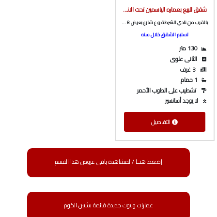
شقق للبيع بعماره الياسمين تحت الانشاء بالقرب من نادي الشرطة و ع شارع بعرض 8 و 10 متر من الوسيط العقارية بشبين الكوم
بالقرب من نادي الشرطة و ع شارع بعرض 8 و 10 متر
تسليم الشقق خلال سنه
130 متر
الثانى علوى
3 غرف
1 حمام
تشطيب على الطوب الأحمر
لا يوجد أسانسير
التفاصيل
إضغط هنــا / لمشاهدة باقى عروض هذا القسم
عمارات وبيوت جديدة قائمة بشبين الكوم