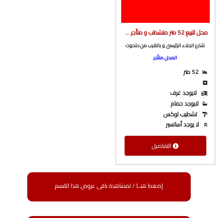
محل للبيع 52 متر متشطب و متأجر ف شارع الجلاء الرئيسى بالقرب من حتحوت من شركة الوسيط العقارية بشبين الكوم
شارع الجلاء الرئيسى و بالقرب من حتحوت
المحل متأجر
52 متر
لايوجد غرف
لايوجد حمام
تشطيب لوكس
لا يوجد أسانسير
التفاصيل
إضغط هنــا / لمشاهدة باقى عروض هذا القسم