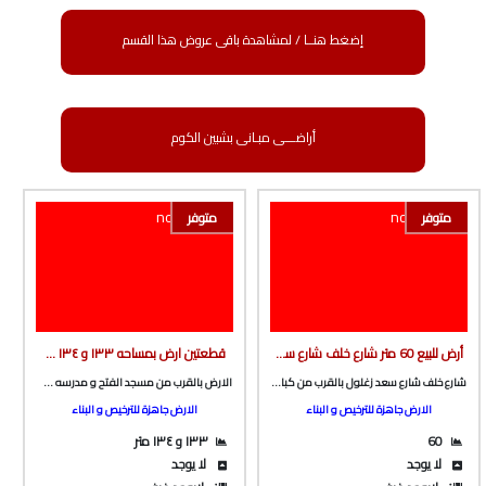
إضغط هنــا / لمشاهدة باقى عروض هذا القسم
أراضـــى مبـانى بشبين الكوم
متوفر
متوفر
أرض للبيع 60 متر شارع خلف شارع سعد زغلول بالقرب من كباب الجميل الجديد من الوسيط العقارية بشبين الكوم
قطعتين ارض بمساحه ١٣٣ و ١٣٤ متر صافي مباني بالقرب من مسجد الفتح و مدرسه صلاح خطاب من الوسيط العقارية بشبين الكوم
شارع خلف شارع سعد زغلول بالقرب من كباب الجميل الجديد
الارض بالقرب من مسجد الفتح و مدرسه صلاح خطاب و الملعب الخامسي بطريق ميت خاقان
الارض جاهزة للترخيص و البناء
الارض جاهزة للترخيص و البناء
60
١٣٣ و ١٣٤ متر
لا يوجد
لا يوجد