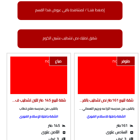
إضغط هنــا / لمشاهدة باقى عروض هذا القسم
شقق تمليك نص تشطيب بشبين الكوم
متوفر
مباع
شقة للبيع 161متر نص تشطيب بالقرب من مدرسه الزراعه و چيم النعماني ونادى المعلمين من الوسيط العقارية بشبين الكوم
شقة للبيع 145 متر تلتين تشطيب ف برج بأسانسير بالقرب من مدرسه صلاح خطاب ف طريق ميت خاقان من شركة الوسيط العقارية بشبين الكوم
بالقرب من مدرسه الزراعه و چيم النعماني ونادى المعلمين
بالقرب من مدرسه صلاح خطاب
الشقة جاهزة للاستلام الفوري
الشقة جاهزة للإستلام الفورى
161متر
145 متر
السادس علوى
الثامن علوى
3 غرف
3 غرف