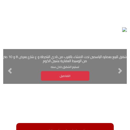
شقق للبيع بعماره الياسمين تحت الانشاء بالقرب من نادي الشرطة و ع شارع بعرض 8 و 10 متر
من الوسيط العقارية بشبين الكوم
تسليم الشقق خلال سنه
Next
Previous
التفاصيل