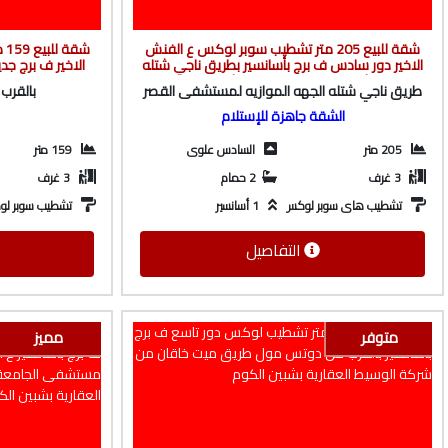
شقة للبيع 205 متر تشطيب سوبر لوكس ع الفنش
شق
الاخير دور سادس ف برج بأسانسير بطريق ناجي شتله
الاخير ف برج ج
من شركة الوسيط العقارية بشبين الكوم
بطريق ميت خاق
طريق ناجي شتله الجهه الموازيه لمستشفى القصر
بالقرب
الشقة جاهزة للإستلام
205 متر
السادس علوى
159 متر
3 غرف
2 حمام
3 غرف
تشطيب هاى سوبر لوكس
1 أسانسير
تشطيب سوبر ل
التفاصيل
متوفر
مميز