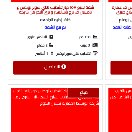
ر لوكس ف عمارة
شقة للبيع ١٥٨ متر تشطيب هاي سوبر لوكس ع
شارع صبرى
ناصيتين ف برج بأسانسير و تري البحر من شركة
ط العقارية
الوسيط العقارية بشبين الكوم
 ابوعلم
خلف إداره الجامعه
تابة العقد
تم بيع الشقة
وى
158 متر
السادس علوى
3 غرف
2 حمام
تشطيب هاى سوبر لوكس
1 أسانسير
التفاصيل
مباع