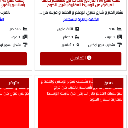
شقة للبيع 136 متر دور تالت ف برج بأسانسير كاملة
المرافق من الوسيط العقارية بشبين الكوم
بأسانسير بالقر
ميت خاقان من شر
بشاير الخير و شارع صبري ابوعلم و العثيم و قريبه من شارع باريس
بالقرب
الشقة جاهزة للاستلام
الش
136
الثالث علوى
145 متر
3 غرف
1 حمام
3 غرف
تشطيب سوبر لوكس
3 أسانسير
تشطيب سوبر ل
التفاصيل
مميز
متوفر