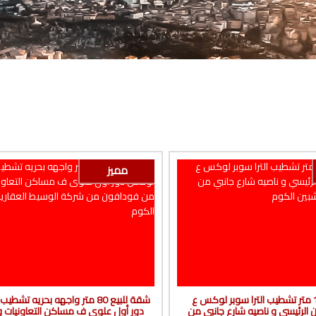
مميز
شقة للبيع 112 متر تشطيب الترا سوبر لوكس ع
شقة للبيع 80 متر واجهه بحريه 
الرئيسي و ناصيه شارع جانبي من
دور أول علوى ف مساكن التعاونيات و