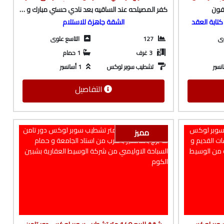
شبين الكوم
المصيلحه من الوسيط العقارية بشبين الكوم
افون
كفر المصيلحه عند الساقيه بعد نادي حسني مبارك و المدرسه الصينيه
تابة العقد
الشقة جاهزة للاستلام
وى
127
التاسع علوى
3 غرف
1 حمام
نسير
تشطيب سوبر لوكس
1 أسانسير
التفاصيل
مميز