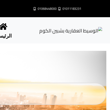
01068448000
01011183231
الرئيس