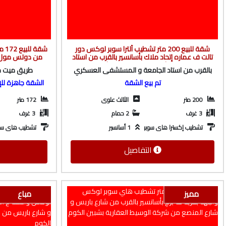
شقة للبيع 200 متر تشطيب ألترا سوبر لوكس دور
شقة
تالت ف عماره إتحاد ملاك بأسانسير بالقرب من استاد
من دوتس مول ف
الجامعة و المستشفى العسكري من شركة الوسيط
الوسيط
بالقرب من استاد الجامعة و المستشفى العسكري
طريق ميت خ
العقارية بشبين الكوم
تم بيع الشقة
الشقة جاهزة للإ
200 متر
الثالث علوى
172 متر
3 غرف
2 حمام
3 غرف
1 أسانسير
تشطيب إكسترا هاى سوبر لوكس
تشطيب هاى سو
التفاصيل
مميز
مباع