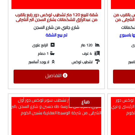
 لوكس بالقرب من
شقة للبيع 120 متر تشطيب لوكس دور رابع بالقرب
ر الشرقى من
من عبدالرازق للشكمانات بشارع السجن البر الشرقى
لكوم
من شركة الوسيط العقارية بشبين الكوم
شكمانات
شارع جانبي من شارع السجن
ها باسبوع
تم بيع الشقة
وى
120 متر
الرابع علوى
4 غرف
1 حمام
نسير
تشطيب لوكس
لا يوجد أسانسير
التفاصيل
مباع