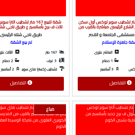
ة للبيع 150 متر تشطيب سوبر لوكس أول سكن
شقة للبيع 167 متر تشطيب التر
 الشارع الرئيسى مباشرة بالقرب من
تالت ف برج بأسانسير ع طريق ناجي شتل
عة و القصر من شركة الوسيط
تري البحر من شركة الوسيط العقارية ب
 مستشفى الجامعة و القصر
طريق ناجي شتله الرئيسى
عقارية بشبين الكوم
قة جاهزة للإستلام
تم بيع الشقة
العاشر علوى
167 متر
الثالث عل
1 حمام
3 غرف
2 حمام
وكس
3 أسانسير
2 أسانسير
تشطيب إكسترا هاى سوبر لوكس
التفاصيل
التفاصيل
مباع